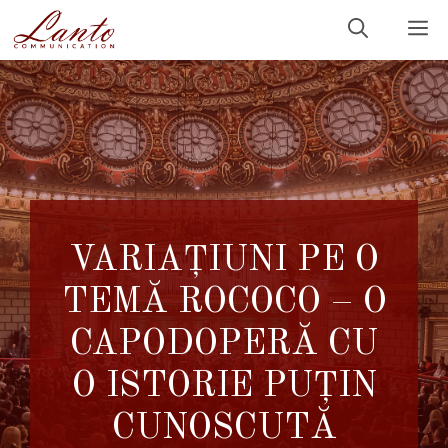
Sari
M
la
conținut
VARIAȚIUNI PE O
TEMĂ ROCOCO – O
CAPODOPERĂ CU
O ISTORIE PUȚIN
CUNOSCUTĂ