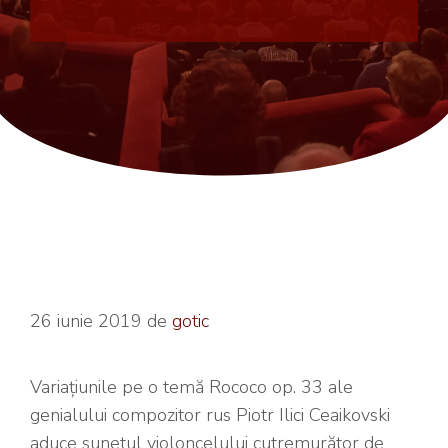
26 iunie 2019
de
gotic
Variațiunile pe o temă Rococo op. 33 ale
genialului compozitor rus Piotr Ilici Ceaikovski
aduce sunetul violoncelului cutremurător de