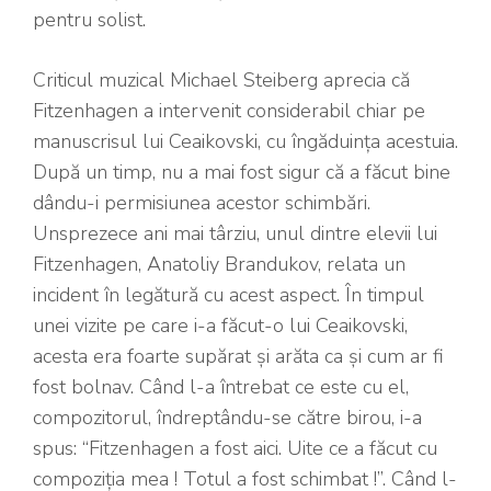
pentru solist.
Criticul muzical Michael Steiberg aprecia că
Fitzenhagen a intervenit considerabil chiar pe
manuscrisul lui Ceaikovski, cu îngăduința acestuia.
După un timp, nu a mai fost sigur că a făcut bine
dându-i permisiunea acestor schimbări.
Unsprezece ani mai târziu, unul dintre elevii lui
Fitzenhagen, Anatoliy Brandukov, relata un
incident în legătură cu acest aspect. În timpul
unei vizite pe care i-a făcut-o lui Ceaikovski,
acesta era foarte supărat și arăta ca și cum ar fi
fost bolnav. Când l-a întrebat ce este cu el,
compozitorul, îndreptându-se către birou, i-a
spus: “Fitzenhagen a fost aici. Uite ce a făcut cu
compoziția mea ! Totul a fost schimbat !”. Când l-