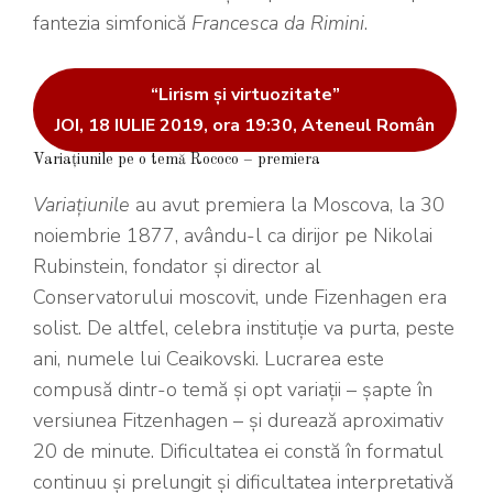
fantezia simfonică
Francesca da Rimini
.
“Lirism și virtuozitate”
JOI, 18 IULIE 2019, ora 19:30, Ateneul Român
Variațiunile pe o temă Rococo – premiera
Variațiunile
au avut premiera la Moscova, la 30
noiembrie 1877, avându-l ca dirijor pe Nikolai
Rubinstein, fondator și director al
Conservatorului moscovit, unde Fizenhagen era
solist. De altfel, celebra instituție va purta, peste
ani, numele lui Ceaikovski. Lucrarea este
compusă dintr-o temă și opt variații – șapte în
versiunea Fitzenhagen – și durează aproximativ
20 de minute. Dificultatea ei constă în formatul
continuu și prelungit și dificultatea interpretativă