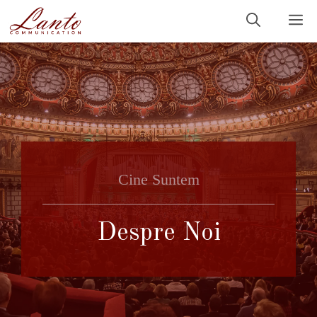
Sari
M
la
conținut
Cine Suntem
Despre Noi