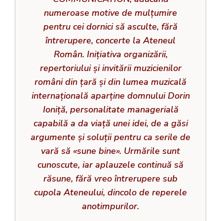
numeroase motive de mulțumire
pentru cei dornici să asculte, fără
întrerupere, concerte la Ateneul
Român. Inițiativa organizării,
repertoriului şi invitării muzicienilor
români din ţară şi din lumea muzicală
internaţională aparţine domnului Dorin
Ioniţă, personalitate managerială
capabilă a da viaţă unei idei, de a găsi
argumente şi soluţii pentru ca serile de
vară să «sune bine». Urmările sunt
cunoscute, iar aplauzele continuă să
răsune, fără vreo întrerupere sub
cupola Ateneului, dincolo de reperele
anotimpurilor.