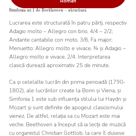
Român
Simfonia nr.1 de Beethoveen – structură
Lucrarea este structurată în patru părți, respectiv
Adagio molto – Allegro con brio, 4/4 – 2/2;
Andante cantabile con moto, 3/8, Fa major;
Menuetto: Allegro molto e vivace, ¾ și Adagio –
Allegro molto e vivace, 2/4. Interpretarea
clasică durează aproximativ 25 de minute.
Ca și celelalte lucrări din prima perioadă (1790-
1802), ale lucrărilor create la Bonn și Viena, și
Simfonia 1 este sub influența stilului lui Haydn și
Mozart și sunt definite de apogeul clasicismului
vienez. De altfel, relația sa cu Mozart este mai
veche. Beethoven a început să ia lecții de muzică
cu organistul Christian Gottlob, la care îl dusese