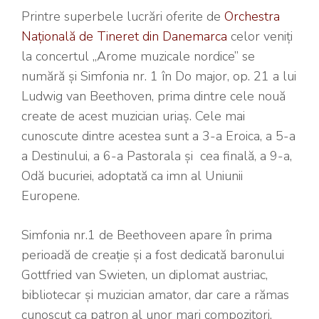
Printre superbele lucrări oferite de
Orchestra
Națională de Tineret din Danemarca
celor veniți
la concertul „Arome muzicale nordice” se
numără și Simfonia nr. 1 în Do major, op. 21 a lui
Ludwig van Beethoven, prima dintre cele nouă
create de acest muzician uriaș. Cele mai
cunoscute dintre acestea sunt a 3-a Eroica, a 5-a
a Destinului, a 6-a Pastorala și cea finală, a 9-a,
Odă bucuriei, adoptată ca imn al Uniunii
Europene.
Simfonia nr.1 de Beethoveen apare în prima
perioadă de creație și a fost dedicată baronului
Gottfried van Swieten, un diplomat austriac,
bibliotecar și muzician amator, dar care a rămas
cunoscut ca patron al unor mari compozitori,