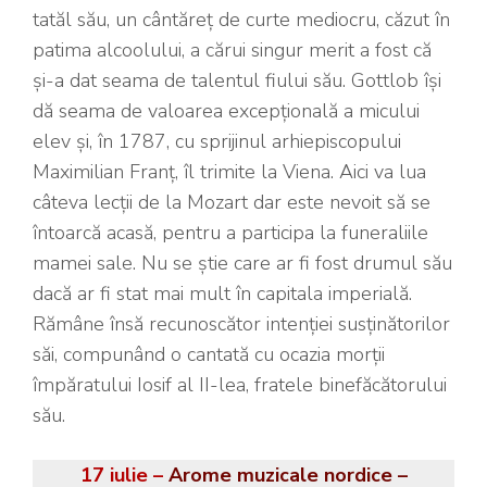
tatăl său, un cântăreț de curte mediocru, căzut în
patima alcoolului, a cărui singur merit a fost că
și-a dat seama de talentul fiului său. Gottlob își
dă seama de valoarea excepțională a micului
elev și, în 1787, cu sprijinul arhiepiscopului
Maximilian Franț, îl trimite la Viena. Aici va lua
câteva lecții de la Mozart dar este nevoit să se
întoarcă acasă, pentru a participa la funeraliile
mamei sale. Nu se știe care ar fi fost drumul său
dacă ar fi stat mai mult în capitala imperială.
Rămâne însă recunoscător intenției susținătorilor
săi, compunând o cantată cu ocazia morții
împăratului Iosif al II-lea, fratele binefăcătorului
său.
17 iulie –
Arome muzicale nordice –