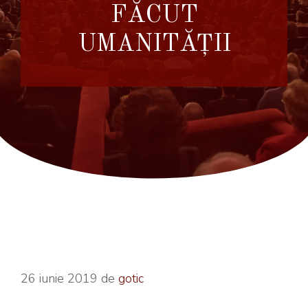
FĂCUT
UMANITĂȚII
26 iunie 2019
de
gotic