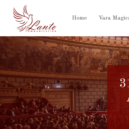
Sari
la
Home
Vara Magic
conținut
3