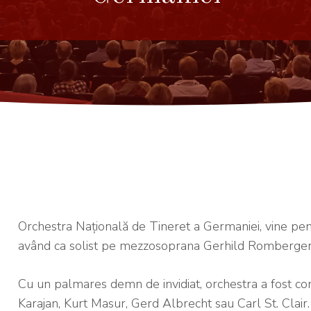
Orchestra Națională de Tineret a Germaniei, vine pen
având ca solist pe mezzosoprana Gerhild Romberger
Cu un palmares demn de invidiat, orchestra a fost co
Karajan, Kurt Masur, Gerd Albrecht sau Carl St. Clair.