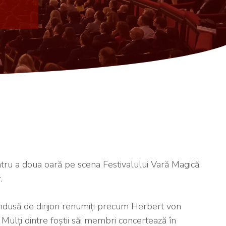
tru a doua oară pe scena Festivalului Vară Magică
.
ndusă de dirijori renumiți precum Herbert von
 Mulți dintre foștii săi membri concertează în