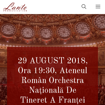
Sari
M
la
conținut
29 AUGUST 2018,
Ora 19:30, Ateneul
Român Orchestra
Națională De
Tineret A Franței