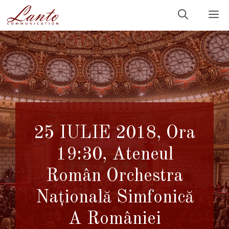
Sari
M
la
conținut
25 IULIE 2018, Ora
19:30, Ateneul
Român Orchestra
Națională Simfonică
A României