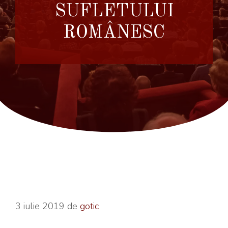
SUFLETULUI
ROMÂNESC
3 iulie 2019
de
gotic