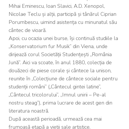
Mihai Eminescu, Ioan Slavici, A.D. Xenopol,
Nicolae Teclu și alții, participă și tânărul Ciprian
Porumbescu, uimind asistența cu minunatul său
cântec de vioară.
Apoi, cu ocazia unei burse, își continuă studiile la
„Konservatorium fur Musik” din Viena, unde
dirijează corul Societății Studențești „România
Jună”. Aici va scoate, în anul 1880, colecția de
douăzeci de piese corale și cântece la unison,
reunite în „Colecțiune de cântece sociale pentru
studenții români” („Cântecul gintei latine”,
„Cântecul tricolorului”, „Imnul unirii – Pe-al
nostru steag”), prima lucrare de acest gen din
literatura noastră.
După această perioadă, urmează cea mai
frumoasă etapă a vieții sale artistice.