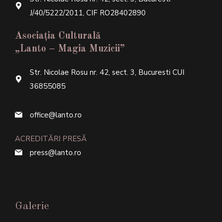
J/40/5222/2011, CIF RO28402890
Asociația Culturală
„Lanto – Magia Muzicii”
Str. Nicolae Rosu nr. 42, sect. 3, Bucuresti CUI
36855085
office@lanto.ro
ACREDITĂRI PRESĂ
press@lanto.ro
Galerie