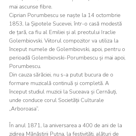
mai ascunse fibre.
Ciprian Porumbescu se naște la 14 octombrie
1853, la Șipotele Sucevei, într-o casă modestă
de țară, ca fiu al Emiliei și al preotului Iraclie
Golembiovski. Viitorul compozitor va utiliza la
început numele de Golembiovski, apoi, pentru o
perioadă Golembiovski-Porumbescu și mai apoi,
Porumbescu.
Din cauza sărăciei, nu s-a putut bucura de o
formare muzicală continuă și completă. A
început studiul muzicii la Suceava și Cernăuți,
unde conduce corul Societății Culturale
„Arboroasa”.
În anul 1871, la aniversarea a 400 de ani de la
zidirea Mănăstirii Putna, la festivități, alături de