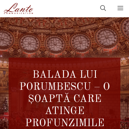
Sari
M
la
conținut
BALADA LUI
PORUMBESCU – O
ȘOAPTĂ CARE
ATINGE
PROFUNZIMILE