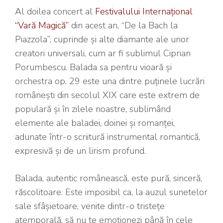
Al doilea concert al
Festivalului Internațional
“Vară Magică”
din acest an, “De la Bach la
Piazzola”, cuprinde și alte diamante ale unor
creatori universali, cum ar fi sublimul Ciprian
Porumbescu. Balada sa pentru vioară și
orchestra op. 29 este una dintre puținele lucrări
românești din secolul XIX care este extrem de
populară și în zilele noastre, sublimând
elemente ale baladei, doinei și romanței,
adunate într-o scriitură instrumental romantică,
expresivă și de un lirism profund.
Balada, autentic românească, este pură, sinceră,
răscolitoare. Este imposibil ca, la auzul sunetelor
sale sfâșietoare, venite dintr-o tristețe
atemporală, să nu te emoționezi până în cele