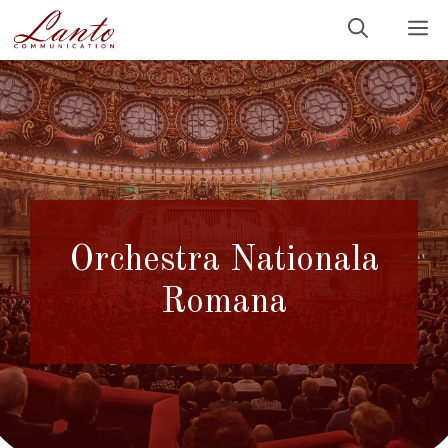
Sari
M
la
conținut
Orchestra Nationala
Romana