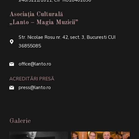
J/40/5222/2011, CIF RO28402890
Asociația Culturală
„Lanto – Magia Muzicii”
Str. Nicolae Rosu nr. 42, sect. 3, Bucuresti CUI
36855085
office@lanto.ro
ACREDITĂRI PRESĂ
press@lanto.ro
Galerie