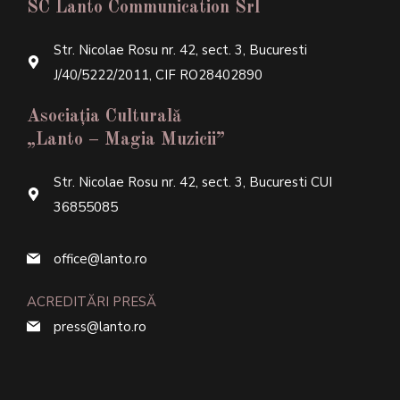
SC Lanto Communication Srl
Str. Nicolae Rosu nr. 42, sect. 3, Bucuresti
J/40/5222/2011, CIF RO28402890
Asociația Culturală
„Lanto – Magia Muzicii”
Str. Nicolae Rosu nr. 42, sect. 3, Bucuresti CUI
36855085
office@lanto.ro
ACREDITĂRI PRESĂ
press@lanto.ro