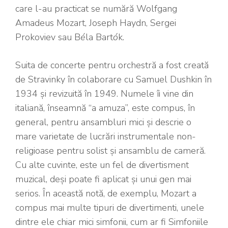
care l-au practicat se numără Wolfgang
Amadeus Mozart, Joseph Haydn, Sergei
Prokoviev sau B
é
la Bart
ó
k.
Suita de concerte pentru orchestră a fost creată
de Stravinky în colaborare cu Samuel Dushkin în
1934 și revizuită în 1949. Numele îi vine din
italiană, înseamnă “a amuza”, este compus, în
general, pentru ansambluri mici și descrie o
mare varietate de lucrări instrumentale non-
religioase pentru solist și ansamblu de cameră.
Cu alte cuvinte, este un fel de divertisment
muzical, deși poate fi aplicat și unui gen mai
serios. În această notă, de exemplu, Mozart a
compus mai multe tipuri de divertimenti, unele
dintre ele chiar mici simfonii, cum ar fi Simfoniile