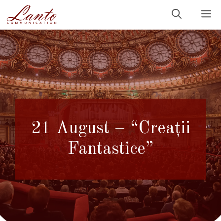
Sari
M
la
conținut
21 August – “Creații
Fantastice”