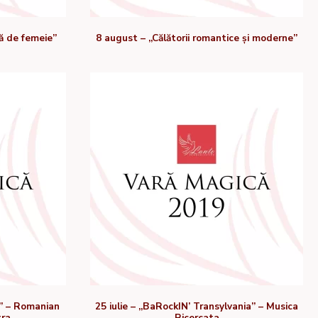
ă de femeie”
8 august – „Călătorii romantice și moderne”
t” – Romanian
25 iulie – „BaRockIN’ Transylvania” – Musica
tra
Ricercata