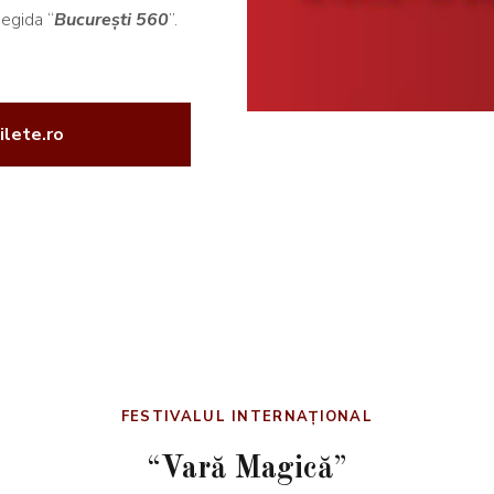
 egida “
București 560
”.
ilete.ro
FESTIVALUL INTERNAȚIONAL
“
Vară Magică
”