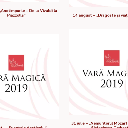
Anotimpurile – De la Vivaldi la
Piazzolla”
14 august – „Dragoste și viaț
31 iulie – „Nemuritorul Mozar
t – „Sunetele destinului”
Sinfonietta Orches