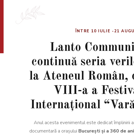
ÎNTRE
10 IULIE -21 AUG
Lanto Communi
continuă seria veri
la Ateneul Român, c
VIII-a a Festiv
Internațional “Var
Anul acesta evenimentul este dedicat împlinirii 
documentară a orașului
București și a 360 de an