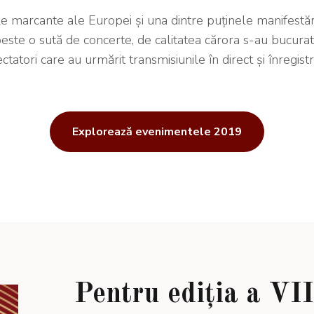
le marcante ale Europei și una dintre puținele manifestăr
este o sută de concerte, de calitatea cărora s-au bucura
atori care au urmărit transmisiunile în direct și înregistră
Explorează evenimentele 2019
Pentru ediția a VII