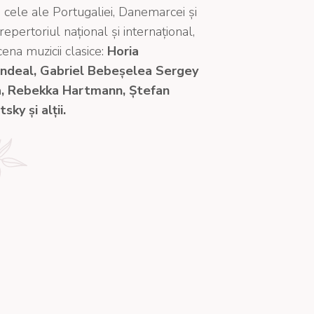
 cele ale Portugaliei, Danemarcei și
epertoriul național și internațional,
cena muzicii clasice:
Horia
andeal, Gabriel Bebeșelea Sergey
, Rebekka Hartmann, Ștefan
ky și alții.