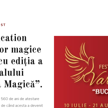
UST
cation
lor magice
u ediția a
alului
ă Magică”.
a 560 de ani de atestare
i
de când acesta a devenit