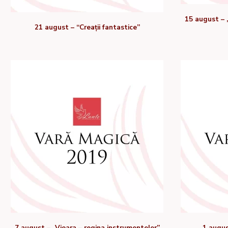
15 august – „
21 august – “Creații fantastice”
7 august – „Vioara – regina instrumentelor”
1 augus