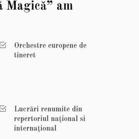
ră Magică” am
Orchestre europene de
tineret
Lucrări renumite din
repertoriul național si
internațional