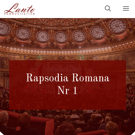
Sari
M
la
conținut
Rapsodia Romana
Nr 1