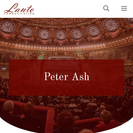
Sari
M
la
conținut
Peter Ash