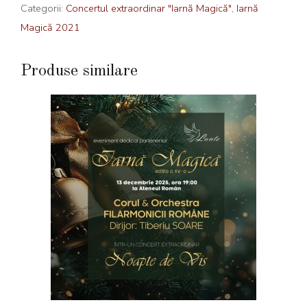
Categorii:
Concertul extraordinar "Iarnă Magică"
,
Iarnă
Magică 2021
Produse similare