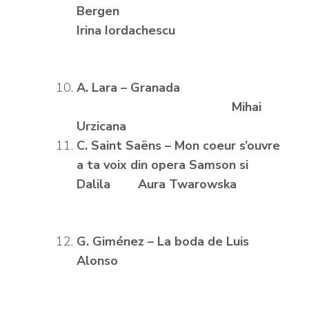
Bergen
Irina Iordachescu
A. Lara – Granada
Mihai
Urzicana
C. Saint Sa
ëns – Mon coeur s’ouvre
a ta voix din opera Samson si
Dalila Aura Twarowska
G. Gim
énez – La boda de Luis
Alonso