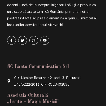
deceniu. Încă de la început, inițiatorul său şi-a propus ca
unic scop să arate lumii că România, prin tinerii ei, a
păstrat intactă sclipirea diamantină a geniului muzical al
locuitorilor acestor locuri străvechi.
SC Lanto Communication Srl
Str. Nicolae Rosu nr. 42, sect. 3, Bucuresti
J/40/5222/2011, CIF RO28402890
Asociația Culturală
„Lanto – Magia Muzicii”