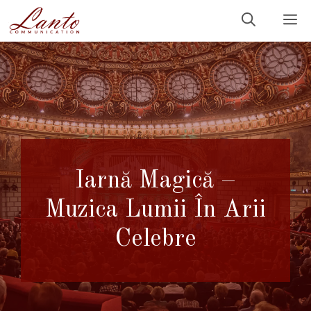
Sari
M
la
conținut
Iarnă Magică –
Muzica Lumii În Arii
Celebre