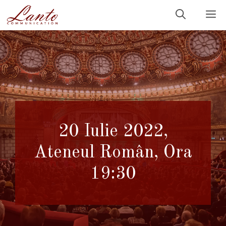
Sari
M
la
conținut
20 Iulie 2022,
Ateneul Român, Ora
19:30