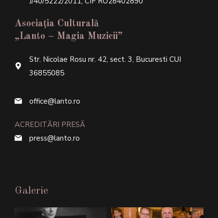
J/40/5222/2011, CIF RO28402890
Asociația Culturală
„Lanto – Magia Muzicii”
Str. Nicolae Rosu nr. 42, sect. 3, Bucuresti CUI
36855085
office@lanto.ro
ACREDITĂRI PRESĂ
press@lanto.ro
Galerie