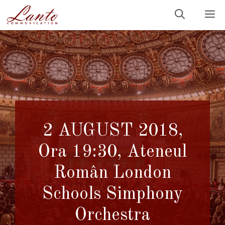
Sari
M
la
conținut
2 AUGUST 2018,
Ora 19:30, Ateneul
Român London
Schools Simphony
Orchestra