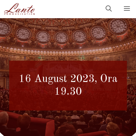
Sari
M
la
conținut
16 August 2023, Ora
19.30