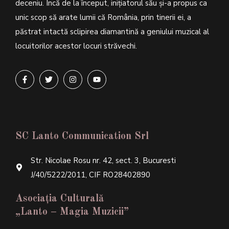
deceniu. Încă de la început, inițiatorul său şi-a propus ca
unic scop să arate lumii că România, prin tinerii ei, a
păstrat intactă sclipirea diamantină a geniului muzical al
locuitorilor acestor locuri străvechi.
SC Lanto Communication Srl
Str. Nicolae Rosu nr. 42, sect. 3, Bucuresti
J/40/5222/2011, CIF RO28402890
Asociația Culturală
„Lanto – Magia Muzicii”