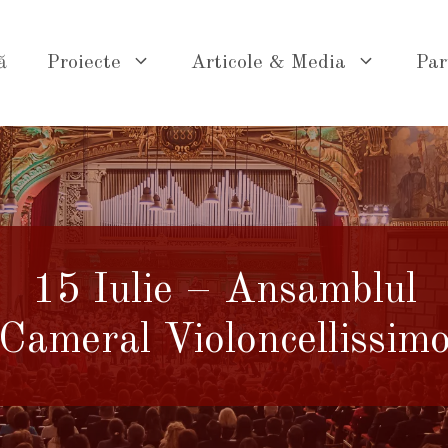
ă
Proiecte
Articole & Media
Par
15 Iulie – Ansamblul
Cameral Violoncellissim