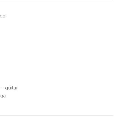
ngo
 – guitar
nga