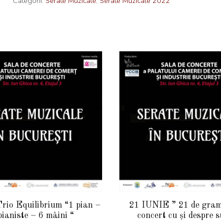
Categorii:
Serate Muzicale
,
Serate Muzicale 2022
rio Equilibrium “1 pian –
21 IUNIE ” 21 de gra
pianiste – 6 mâini “
concert cu și despre s