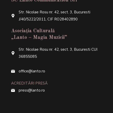
SC Lanto Communication Srl
Str. Nicolae Rosu nr. 42, sect. 3, Bucuresti
J/40/5222/2011, CIF RO28402890
Asociația Culturală
„Lanto – Magia Muzicii”
Str. Nicolae Rosu nr. 42, sect. 3, Bucuresti CUI
36855085
office@lanto.ro
ACREDITĂRI PRESĂ
press@lanto.ro