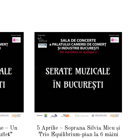
me – Un
5 Aprilie – Soprana Silvia Micu și
uflet”
Trio Equilibrium-pian la 6 mâini