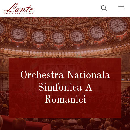
Sari
M
la
conținut
Orchestra Nationala
Simfonica A
Romaniei