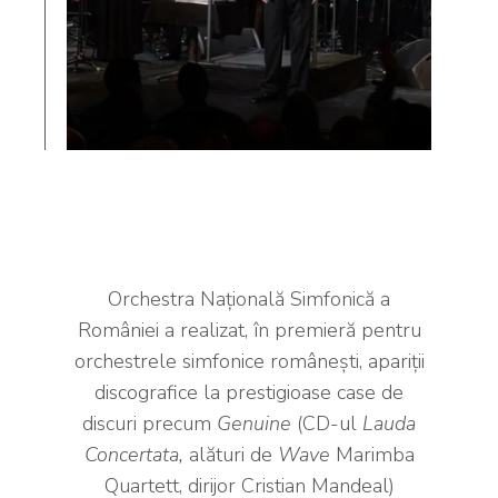
Orchestra Națională Simfonică a
României a realizat, în premieră pentru
orchestrele simfonice românești, apariții
discografice la prestigioase case de
discuri precum
Genuine
(CD-ul
Lauda
Concertata,
alături de
Wave
Marimba
Quartett, dirijor Cristian Mandeal)