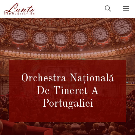
Sari
M
la
conținut
Orchestra Națională
De Tineret A
Portugaliei