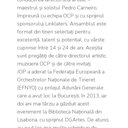
maestrul și solistul Pedro Carneiro,
împreună cu echipa OCP și cu sprijinul
sponsorului Linklaters. Ansamblul este
format din tineri selectați pentru
excelență, talent și potential, cu vârste
cuprinse între 14 și 24 de ani. Aceștia
sunt pregătiți de către directorul artistic,
muzicienii OCP și de către invitați.
JOP a aderat la Federația Europeană a
Orchestrelor Naționale de Tineret
(EFNYO) cu prilejul Adunării Generale
care a avut loc la București, în 2013, iar
doi ani mai târziu a găzduit acest
eveniment la Biblioteca Națională din
Lisabona, cu sprijinul DGArtes. De atunci,
au avut loc mai multe schimburi de