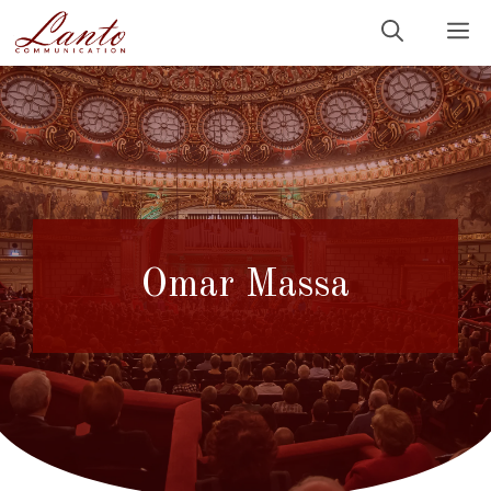
Sari
M
la
conținut
Omar Massa