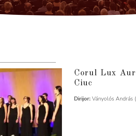
Corul Lux Aur
Ciuc
Dirijor:
Ványolós András (