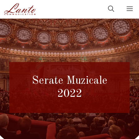
Sari
M
la
conținut
Serate Muzicale
2022