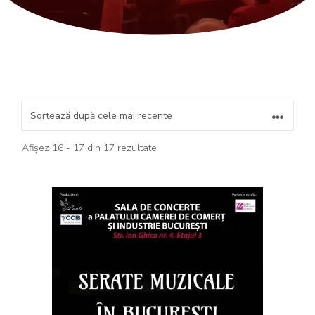
Sortat
Afișez 16 - 17 din 17 rezultate
după
cele
mai
recente