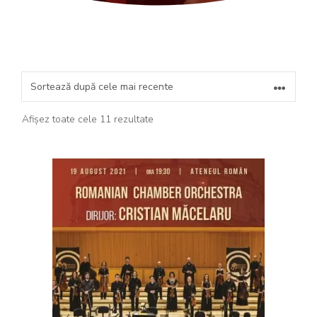
Sortat
Afișez toate cele 11 rezultate
după
cele
mai
recente