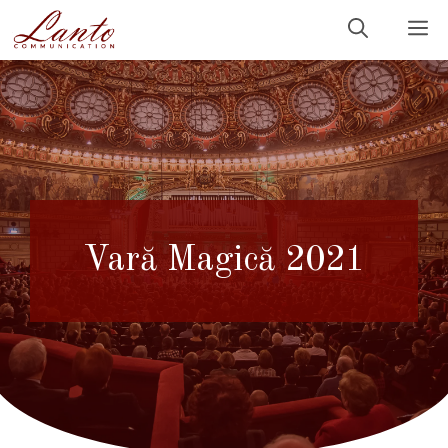
Sari
M
la
conținut
Vară Magică 2021