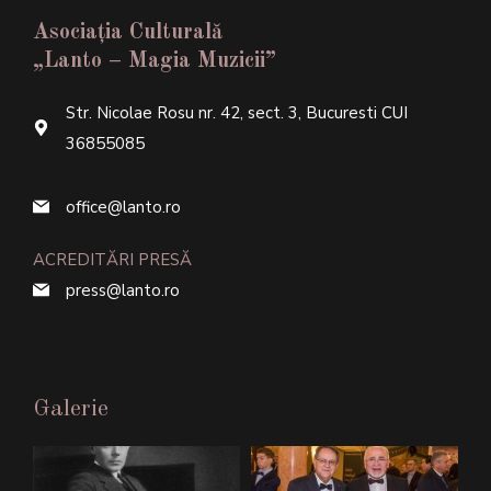
Asociația Culturală
„Lanto – Magia Muzicii”
Str. Nicolae Rosu nr. 42, sect. 3, Bucuresti CUI
36855085
office@lanto.ro
ACREDITĂRI PRESĂ
press@lanto.ro
Galerie