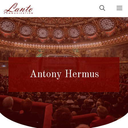
Sari
M
la
conținut
Antony Hermus