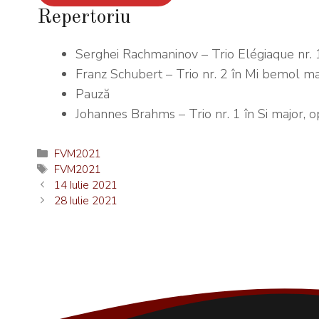
Repertoriu
Serghei Rachmaninov – Trio Elégiaque nr. 1
Franz Schubert – Trio nr. 2 în Mi bemol ma
Pauză
Johannes Brahms – Trio nr. 1 în Si major, o
Categorii
FVM2021
Etichete
FVM2021
14 Iulie 2021
28 Iulie 2021