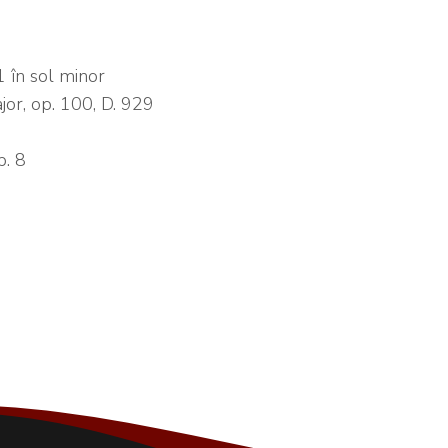
 în sol minor
jor, op. 100, D. 929
p. 8