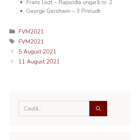
Franz Liszt – Rapsodia ungară nr. 2
George Gershwin – 3 Preludii
Categorii
FVM2021
Etichete
FVM2021
5 August 2021
11 August 2021
Caută
după: