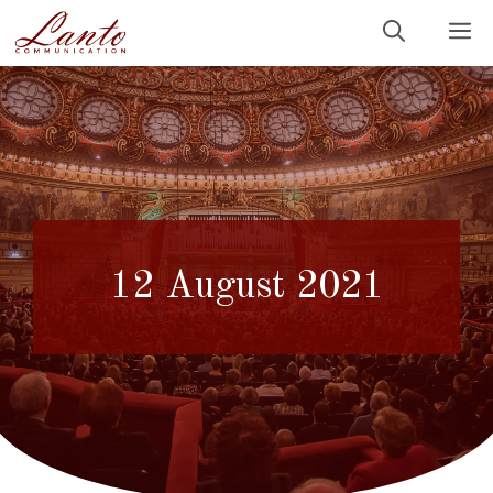
Sari
M
la
conținut
12 August 2021