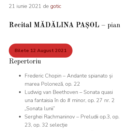
21 iunie 2021
de
gotic
Recital MĂDĂLINA PAȘOL
– pian
Bilete 12 August 2021
Repertoriu
Frederic Chopin – Andante spianato şi
marea Poloneză, op. 22
Ludwig van Beethoven – Sonata quasi
una fantaisia în do # minor, op. 27 nr. 2
„Sonata lunii”
Serghei Rachmaninov – Preludii op.3, op.
23, op. 32 selecţie